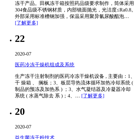
冻干产品。田枫冻干箱按照药品级要求制作，筒体采用
304食品级不锈钢材质，内部镜面抛光，光洁度≤Ra0.8。
外部采用标准槽钢加强，保温采用聚异氰尿酸酯泡…
[了解更多]
22
2020-07
医药冷冻干燥机组成及系统
生产冻干注射制剂的医药冷冻干燥机设备 , 主要由：1、
干 燥箱 、 搁板；3、板层导热流体循环加热冷却系统 (
制品的预冻及加热系 ) ；3、水气凝结器及冷凝器冷却
系统 ( 水蒸气除去 系 )；4、…
[了解更多]
20
2020-07
益生菌冻干粉技术