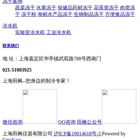
冻干案例
蔬菜冻干
水果冻干
保健品药材冻干
花茶类冻干
肉类冻
干
冻干粉
海鲜水产品冻干
生物制品冻干
方便食品冻干
冷水机
实验室冷水机
工业冷水机
联系我们
地 址：上海嘉定区华亭镇武双路788号西南门
021-51083925
上海田枫--您身边的制冷专家！
微信咨询
QQ咨询
田枫公众号
上海田枫仪器有限公司
沪ICP备19014618号-3
Powered by
CmsEasy