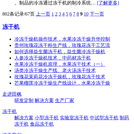
。制品的冷冻通过冻干机的制冷系统…
[了解更多]
802条记录/67页
上一页
1
2
3
4
5
6
7
8
9
10
下一页
冻干机
冷冻干燥机操作技术，水果冷冻干燥升华控制
贵州玫瑰花冻干粉生产线，玫瑰花冻干工艺流
如何选择益生菌冻干机，益生菌冷冻干燥机
人参冷冻干燥机技术，中药材冻干机
水果冷冻干燥机原理，水果冻干技术（一）
汤类冷冻干燥生产线、老火汤冻干技术
玫瑰花茉莉花冷冻干燥机，玫瑰花冻干技术
芒果榴莲冷冻干燥生产线设计，水果冷冻干燥
走进田枫
研发定制
解决方案
生产厂家
冻干机
解决方案
小型冻干机
实验室冻干机
中试型冻干机
制药
冻干机
食品冻干机