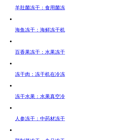
羊肚菌冻干：食用菌冻
海鱼冻干：海鲜冻干机
百香果冻干：水果冻干
冻干肉：冻干机在冷冻
冻干水果：水果真空冷
人参冻干：中药材冻干