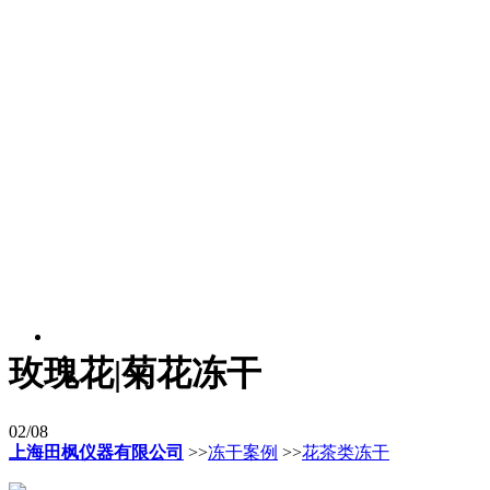
玫瑰花|菊花冻干
02/08
上海田枫仪器有限公司
>>
冻干案例
>>
花茶类冻干