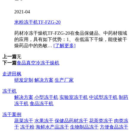
2021-04
米粉冻干机TF-FZG-20
药材冷冻干燥机TF-FZG-20在食品保健品、中药材领域
的应用，具有如下优势：1、 在低温下干燥，能使被干
燥药品中的热敏…
[了解更多]
上一篇
无
下一篇
食品真空冷冻干燥机
走进田枫
研发定制
解决方案
生产厂家
冻干机
解决方案
小型冻干机
实验室冻干机
中试型冻干机
制药
冻干机
食品冻干机
冻干案例
蔬菜冻干
水果冻干
保健品药材冻干
花茶类冻干
肉类冻
干
冻干粉
海鲜水产品冻干
生物制品冻干
方便食品冻干