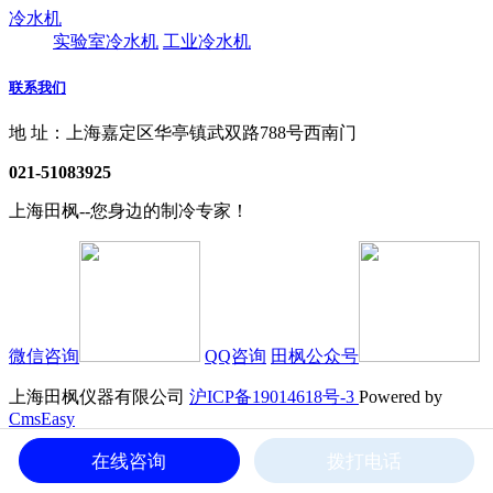
冷水机
实验室冷水机
工业冷水机
联系我们
地 址：上海嘉定区华亭镇武双路788号西南门
021-51083925
上海田枫--您身边的制冷专家！
微信咨询
QQ咨询
田枫公众号
上海田枫仪器有限公司
沪ICP备19014618号-3
Powered by
CmsEasy
地 址：上海嘉定区华亭镇武双路788号西南门 电 话：021-
在线咨询
拨打电话
51083925 传 真：021-51083925-8020 邮 箱：li900@263.net