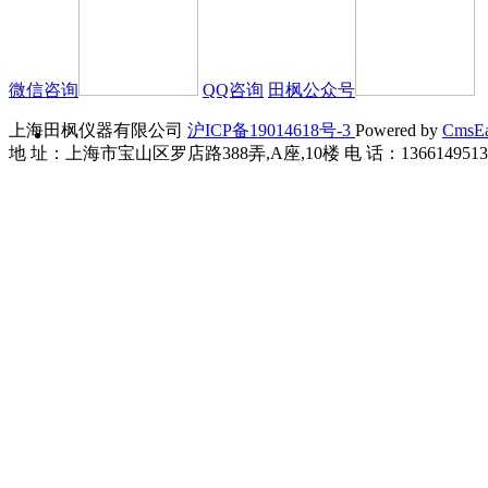
微信咨询
QQ咨询
田枫公众号
上海田枫仪器有限公司
沪ICP备19014618号-3
Powered by
CmsE
地 址：上海市宝山区罗店路388弄,A座,10楼 电 话：13661495136 传 真：