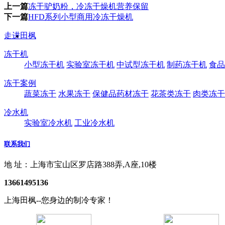
上一篇
冻干驴奶粉，冷冻干燥机营养保留
下一篇
​HFD系列小型商用冷冻干燥机
走进田枫
冻干机
小型冻干机
实验室冻干机
中试型冻干机
制药冻干机
食品
冻干案例
蔬菜冻干
水果冻干
保健品药材冻干
花茶类冻干
肉类冻干
冷水机
实验室冷水机
工业冷水机
联系我们
地 址：上海市宝山区罗店路388弄,A座,10楼
13661495136
上海田枫--您身边的制冷专家！