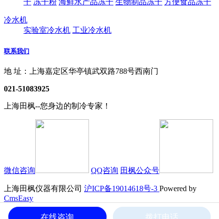
干
冻干粉
海鲜水产品冻干
生物制品冻干
方便食品冻干
冷水机
实验室冷水机
工业冷水机
联系我们
地 址：上海嘉定区华亭镇武双路788号西南门
021-51083925
上海田枫--您身边的制冷专家！
微信咨询
QQ咨询
田枫公众号
上海田枫仪器有限公司
沪ICP备19014618号-3
Powered by
CmsEasy
地 址：上海嘉定区华亭镇武双路788号西南门 电 话：021-
在线咨询
拨打电话
51083925 传 真：021-51083925-8020 邮 箱：li900@263.net