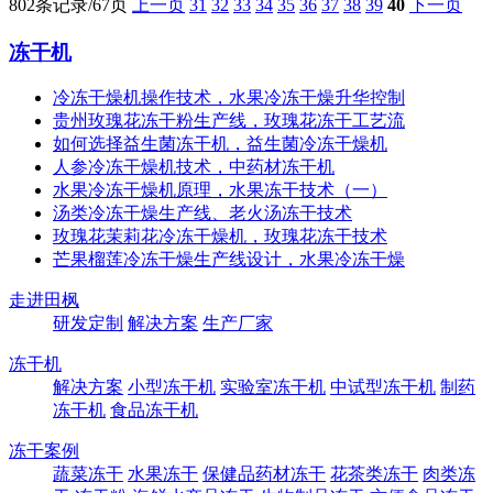
802条记录/67页
上一页
31
32
33
34
35
36
37
38
39
40
下一页
冻干机
冷冻干燥机操作技术，水果冷冻干燥升华控制
贵州玫瑰花冻干粉生产线，玫瑰花冻干工艺流
如何选择益生菌冻干机，益生菌冷冻干燥机
人参冷冻干燥机技术，中药材冻干机
水果冷冻干燥机原理，水果冻干技术（一）
汤类冷冻干燥生产线、老火汤冻干技术
玫瑰花茉莉花冷冻干燥机，玫瑰花冻干技术
芒果榴莲冷冻干燥生产线设计，水果冷冻干燥
走进田枫
研发定制
解决方案
生产厂家
冻干机
解决方案
小型冻干机
实验室冻干机
中试型冻干机
制药
冻干机
食品冻干机
冻干案例
蔬菜冻干
水果冻干
保健品药材冻干
花茶类冻干
肉类冻