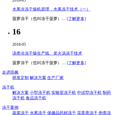
2018-05
水果冷冻干燥机原理，水果冻干技术（一）
菠萝冻干（也叫冻干菠萝）…
[了解更多]
16
2018-05
汤类冷冻干燥生产线、老火汤冻干技术
菠萝冻干（也叫冻干菠萝）…
[了解更多]
走进田枫
研发定制
解决方案
生产厂家
冻干机
解决方案
小型冻干机
实验室冻干机
中试型冻干机
制药
冻干机
食品冻干机
冻干案例
蔬菜冻干
水果冻干
保健品药材冻干
花茶类冻干
肉类冻