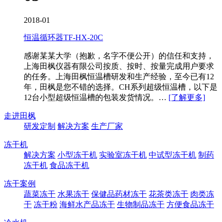
2018-01
恒温循环器TF-HX-20C
感谢某某大学（抱歉，名字不便公开）的信任和支持，
上海田枫仪器有限公司按质、按时、按量完成用户要求
的任务。上海田枫恒温槽研发和生产经验，至今已有12
年，田枫是您不错的选择。CH系列超级恒温槽​，以下是
12台小型超级恒温槽的包装发货情况。…
[了解更多]
走进田枫
研发定制
解决方案
生产厂家
冻干机
解决方案
小型冻干机
实验室冻干机
中试型冻干机
制药
冻干机
食品冻干机
冻干案例
蔬菜冻干
水果冻干
保健品药材冻干
花茶类冻干
肉类冻
干
冻干粉
海鲜水产品冻干
生物制品冻干
方便食品冻干