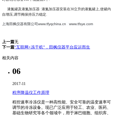
液氮罐及液氮加压器: 液氮加压器安装在30立升的液氮罐上,使罐内
自增压,调节阀保持压力稳定.
上海田枫仪器有限公司www.tfyqchina.cn www.tfsye.com
上一篇
无
下一篇
“互联网+冻干机”，田枫仪器平台应运而生
相关内容
06
2017-11
程序降温仪工作原理
程控速率冷冻仪​是一种高性能、安全可靠的温变速率可
调节的冷冻设备。现已广泛应用于轻工、农业、医药、
基础生物研究等各个领域中，用于淋巴细胞、组织库、