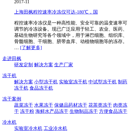
2017-11
上海田枫程控速率冷冻仪可达-180℃，国
程控速率冷冻仪​是一种高性能、安全可靠的温变速率可
调节的冷冻设备。现已广泛应用于轻工、农业、医药、
基础生物研究等各个领域中，用于淋巴细胞、组织库、
骨髓细胞、干细胞、脐带血库、动植物细胞等的冻存。
…
[了解更多]
走进田枫
研发定制
解决方案
生产厂家
冻干机
解决方案
小型冻干机
实验室冻干机
中试型冻干机
制药
冻干机
食品冻干机
冻干案例
蔬菜冻干
水果冻干
保健品药材冻干
花茶类冻干
肉类冻
干
冻干粉
海鲜水产品冻干
生物制品冻干
方便食品冻干
冷水机
实验室冷水机
工业冷水机