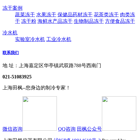
冻干案例
蔬菜冻干
水果冻干
保健品药材冻干
花茶类冻干
肉类冻
干
冻干粉
海鲜水产品冻干
生物制品冻干
方便食品冻干
冷水机
实验室冷水机
工业冷水机
联系我们
地 址：上海嘉定区华亭镇武双路788号西南门
021-51083925
上海田枫--您身边的制冷专家！
微信咨询
QQ咨询
田枫公众号