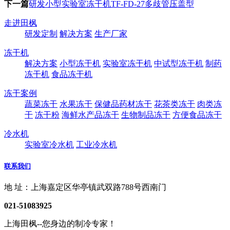
下一篇
研发小型实验室冻干机TF-FD-27多歧管压盖型
走进田枫
研发定制
解决方案
生产厂家
冻干机
解决方案
小型冻干机
实验室冻干机
中试型冻干机
制药
冻干机
食品冻干机
冻干案例
蔬菜冻干
水果冻干
保健品药材冻干
花茶类冻干
肉类冻
干
冻干粉
海鲜水产品冻干
生物制品冻干
方便食品冻干
冷水机
实验室冷水机
工业冷水机
联系我们
地 址：上海嘉定区华亭镇武双路788号西南门
021-51083925
上海田枫--您身边的制冷专家！