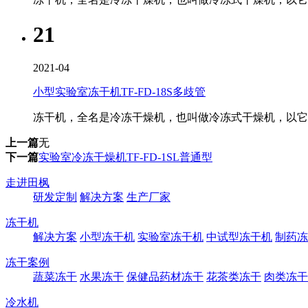
21
2021-04
小型实验室冻干机TF-FD-18S多歧管
冻干机，全名是冷冻干燥机，也叫做冷冻式干燥机，以它的
上一篇
无
下一篇
实验室冷冻干燥机TF-FD-1SL普通型
走进田枫
研发定制
解决方案
生产厂家
冻干机
解决方案
小型冻干机
实验室冻干机
中试型冻干机
制药冻
冻干案例
蔬菜冻干
水果冻干
保健品药材冻干
花茶类冻干
肉类冻干
冷水机