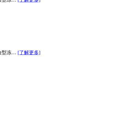
验型冻…
[了解更多]