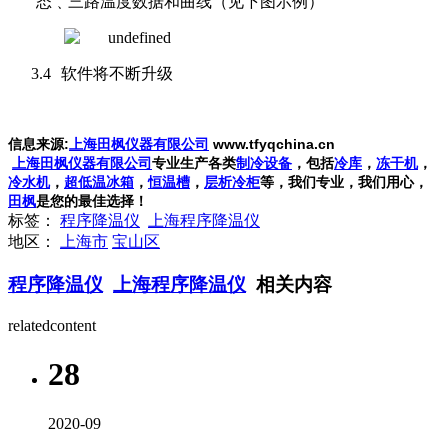
态﹑三路温度数据和曲线（见下图示例）
3.4
软件将不断升级
信息来源
:
上海田枫仪器有限公司
www.tfyqchina.cn
上海田枫仪器有限公司
专业生产各类
制冷设备
，包括
冷库
，
冻干机
，
冷水机
，
超低温冰箱
，
恒温槽
，
层析冷柜
等，我们专业，我们用心，
田枫
是您的最佳选择！
标签：
程序降温仪
上海程序降温仪
地区：
上海市
宝山区
程序降温仪
上海程序降温仪
相关内容
relatedcontent
28
2020-09