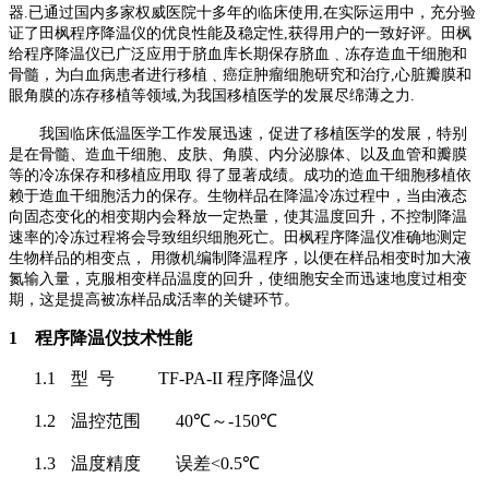
器
.
已通过国内多家权威医院十多年的临床使用
,
在实际运用中，充分验
证了田枫程序降温仪的优良性能及稳定性
,
获得用户的一致好评。田枫
给程序降温仪已广泛应用于脐血库长期保存脐血﹑冻存造血干细胞和
骨髓，为白血病患者进行移植﹑癌症肿瘤细胞研究和治疗
,
心脏瓣膜和
眼角膜的冻存移植等领域
,
为我国移植医学的发展尽绵薄之力
.
我国临床低温医学工作发展迅速，促进了移植医学的发展，特别
是在骨髓、造血干细胞、皮肤、角膜、内分泌腺体、以及血管和瓣膜
等的冷冻保存和移植应用取 得了显著成绩。成功的造血干细胞移植依
赖于造血干细胞活力的保存。生物样品在降温冷冻过程中，当由液态
向固态变化的相变期内会释放一定热量，使其温度回升，不控制降温
速率的冷冻过程将会导致组织细胞死亡。田枫程序降温仪准确地测定
生物样品的相变点， 用微机编制降温程序，以便在样品相变时加大液
氮输入量，克服相变样品温度的回升，使细胞安全而迅速地度过相变
期，这是提高被冻样品成活率的关键环节。
1
程序降温仪技术性能
1.1
型
号
TF-PA-II
程序降温仪
1.2
温控范围
40
℃～-
150
℃
1.3
温度精度
误差
<0.5
℃