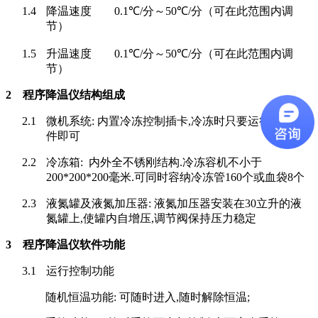
1.4
降温速度
0.1
℃
/
分～
50
℃
/
分（可在此范围内调
节）
1.5
升温速度
0.1
℃
/
分～
50
℃
/
分（可在此范围内调
节）
2
程序降温仪
结构组成
2.1
微机系统
:
内置冷冻控制插卡
,
冷冻时只要运行有关软
件即可
2.2
冷冻箱
:
内外全不锈刚结构
.
冷冻容机不小于
200*200*200
毫米
.
可同时容纳冷冻管
160
个或血袋
8
个
2.3
液氮罐及液氮加压器
:
液氮加压器安装在
30
立升的液
氮罐上
,
使罐内自增压
,
调节阀保持压力稳定
3
程序降温仪软件功能
3.1
运行控制功能
随机恒温功能
:
可随时进入
,
随时解除恒温
;