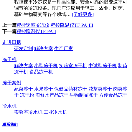
程控速率冷冻仪​是一种高性能、安全可靠的温变速率可
调节的冷冻设备。现已广泛应用于轻工、农业、医药、
基础生物研究等各个领域…
[了解更多]
上一篇
程控速率冷冻仪,程控降温仪TF-PA-III
下一篇
程控降温仪TF-PA-I
走进田枫
研发定制
解决方案
生产厂家
冻干机
解决方案
小型冻干机
实验室冻干机
中试型冻干机
制药
冻干机
食品冻干机
冻干案例
蔬菜冻干
水果冻干
保健品药材冻干
花茶类冻干
肉类冻
干
冻干粉
海鲜水产品冻干
生物制品冻干
方便食品冻干
冷水机
实验室冷水机
工业冷水机
联系我们