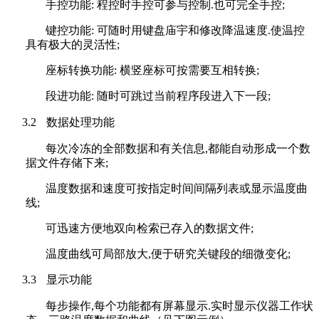
手控功能
:
程控时手控可参与控制
.
也可完全手控
;
键控功能
:
可随时用键盘庙宇和修改降温速度
.
使温控
具有极大的灵活性
;
座标转换功能
:
横竖座标可按需要互相转换
;
段进功能
:
随时可跳过当前程序段进入下一段
;
3.2
数据处理功能
每次冷冻的全部数据和有关信息
,
都能自动形成一个数
据文件存储下来
;
温度数据和速度可按指定时间间隔列表或显示温度曲
线
;
可迅速方便地双向检索已存入的数据文件
;
温度曲线可局部放大
,
便于研究关键段的细微变化
;
3.3
显示功能
每步操作
,
每个功能都有屏幕显示
.
实时显示仪器工作状