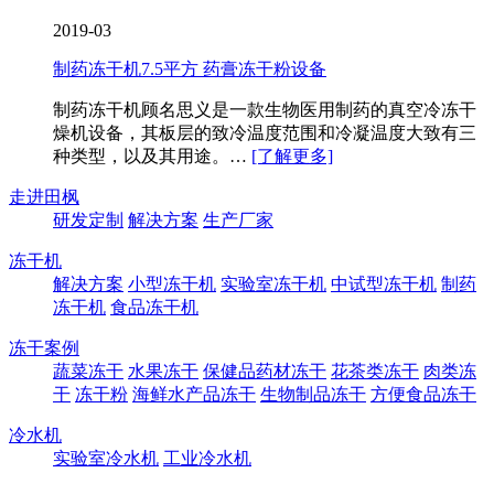
2019-03
制药冻干机7.5平方 药膏冻干粉设备
制药冻干机​顾名思义是一款生物医用制药的真空冷冻干
燥机设备，其板层的致冷温度范围和冷凝温度大致有三
种类型，以及其用途。…
[了解更多]
走进田枫
研发定制
解决方案
生产厂家
冻干机
解决方案
小型冻干机
实验室冻干机
中试型冻干机
制药
冻干机
食品冻干机
冻干案例
蔬菜冻干
水果冻干
保健品药材冻干
花茶类冻干
肉类冻
干
冻干粉
海鲜水产品冻干
生物制品冻干
方便食品冻干
冷水机
实验室冷水机
工业冷水机