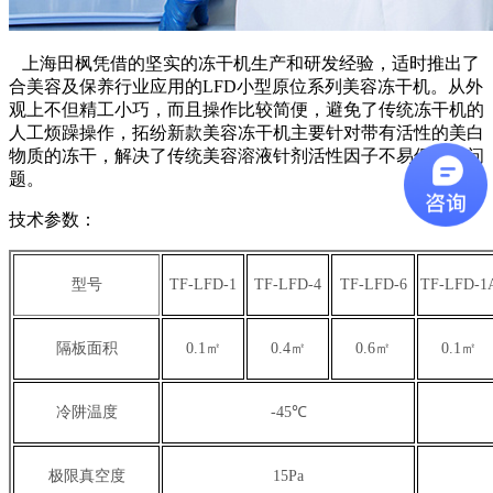
上海田枫凭借的坚实的冻干机生产和研发经验，适时推出了
合美容及保养行业应用的LFD小型原位系列美容冻干机。从外
观上不但精工小巧，而且操作比较简便，避免了传统冻干机的
人工烦躁操作，拓纷新款美容冻干机主要针对带有活性的美白
物质的冻干，解决了传统美容溶液针剂活性因子不易保存的问
题。
技术参数：
型号
TF-LFD-1
TF-LFD-4
TF-LFD-6
TF-LFD-1
隔板面积
0.1㎡
0.4㎡
0.6㎡
0.1㎡
冷阱温度
-45℃
极限真空度
15Pa