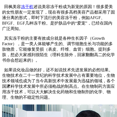
田枫美容
冻干机
述说美容冻干粉成为新宠的原因！很多爱美
的女性朋友一定发现了，现在有很多高档美容产品都采用了固
液分离的形式，即时下流行的美容冻干粉，例如AFGF、
BFGF、EGF几种冻干粉。是护肤品中的“爱宠”，已经在国内
广泛周知。
其实冻干粉的主要有效成分就是各种生长因子（Growth
Factor），是一类人体能够产生的、调节细胞生长与功能的多
肽物质，它能修复受损（表皮、纤维、血管）细胞。提到多
肽，想必大家感到很陌生（理科生除外，回家翻翻高二的化学
书你会想起来的）。
如果说化妆品做的好，还不如说技术先进发展的必然结果。
生物技术在二十一世纪的科学技术发展中占有重要地位，生物
技术领域也成为了当今高新技术中发展最为迅猛的领域，各个
国家科学技术发展中所必须枪战的制高点。在生物制药方面应
用冻干技术，可以大大解决生化药物和生物制剂的化学、物
理、生物的不稳定性问题。