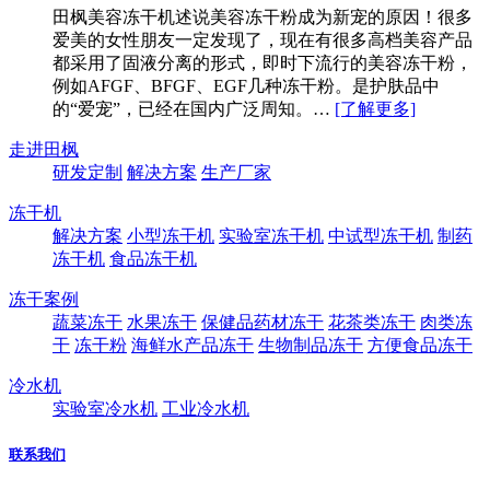
田枫美容冻干机​述说美容冻干粉成为新宠的原因！很多
爱美的女性朋友一定发现了，现在有很多高档美容产品
都采用了固液分离的形式，即时下流行的美容冻干粉，
例如AFGF、BFGF、EGF几种冻干粉。是护肤品中
的“爱宠”，已经在国内广泛周知。…
[了解更多]
走进田枫
研发定制
解决方案
生产厂家
冻干机
解决方案
小型冻干机
实验室冻干机
中试型冻干机
制药
冻干机
食品冻干机
冻干案例
蔬菜冻干
水果冻干
保健品药材冻干
花茶类冻干
肉类冻
干
冻干粉
海鲜水产品冻干
生物制品冻干
方便食品冻干
冷水机
实验室冷水机
工业冷水机
联系我们