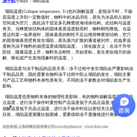
冻干机
小知识：塌陷温度
塌陷温度
(Collapse temperature, Tc)
也叫崩解温度，是指冻干时，干燥
层温度上升到一定数值时，物料中的冰晶消失，原先为冰晶所占据的
空间成为空穴，因此冻干层呈多孔蜂窝状海绵体结构。此结构与温度
有关。当蜂窝状结构体的固体基质温度较高时，
物料
刚性降低。当温
度达到某一临界值时，固体基质的刚性不足以维持蜂窝状结构，空穴
的固形物基质壁将发生塌陷，原先蒸汽扩散的通道被封闭，此临界温
度称为冻干物料的崩溃温度或塌陷温度。
（
简化版含义：
在冻干升华
阶段，随着温度上升，
物料
失去刚性，开始变粘，发生类似塌方的崩
解、熔化或产生发泡现象时的温度
。）
塌陷温度与冻干制品的品质关系：
冻干过程中发生塌陷会严重影响
冻
干制品
品质，因此需要在物料冻干过程中防止塌陷的发生，塌陷主要
与产品工艺和物料本身性质有关。不同的冻干参数会对塌陷发生产生
影响
。
塌陷温度也受物料本身的物理性质影响，有的物料崩解温度高于共晶
点温度，进行冻干操作时要控制产品温度低于共晶点温度
有的物料的
;
崩解温度低于共晶点温度，进行冻干操作时应以密切关注崩解温度。
目前，塌陷温度测量比较困难，需要借助冻干显微镜进行测量。
信息来源:上海田枫仪器有限公司www.tfyqchina.cn www.tfsye.com