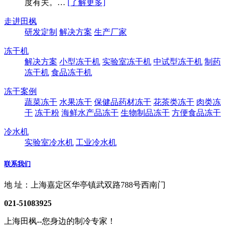
度有关。…
[了解更多]
走进田枫
研发定制
解决方案
生产厂家
冻干机
解决方案
小型冻干机
实验室冻干机
中试型冻干机
制药
冻干机
食品冻干机
冻干案例
蔬菜冻干
水果冻干
保健品药材冻干
花茶类冻干
肉类冻
干
冻干粉
海鲜水产品冻干
生物制品冻干
方便食品冻干
冷水机
实验室冷水机
工业冷水机
联系我们
地 址：上海嘉定区华亭镇武双路788号西南门
021-51083925
上海田枫--您身边的制冷专家！