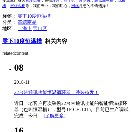
专业生产各类
制冷设备
，包括
冷库
，
冻干机
，
冷水机
，
超低温冰箱
，
恒温
槽
，
层析冷柜
等，我们专业，我们用心，
田枫
是您的不错选择！
标签：
零下10度恒温槽
分类：
高端商品
地区：
上海市
宝山区
零下10度恒温槽
相关内容
relatedcontent
08
2018-11
22台带通讯功能恒温循环器，整装待发！
近日，老客户再次采购22台带通讯功能的智能恒温循环
器​（也叫恒温槽），型号TF-CH-1015。目前已生产调试
完成，今日…
[了解更多]
16