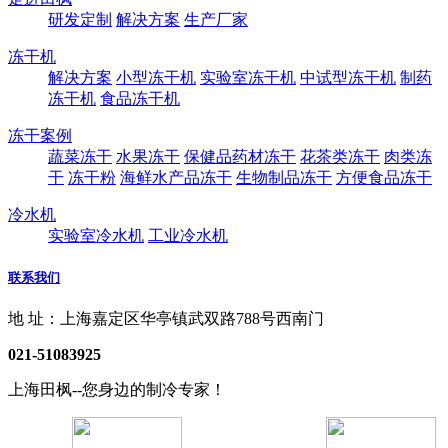
研发定制
解决方案
生产厂家
冻干机
解决方案
小型冻干机
实验室冻干机
中试型冻干机
制药
冻干机
食品冻干机
冻干案例
蔬菜冻干
水果冻干
保健品药材冻干
花茶类冻干
肉类冻
干
冻干粉
海鲜水产品冻干
生物制品冻干
方便食品冻干
冷水机
实验室冷水机
工业冷水机
联系我们
地 址：上海嘉定区华亭镇武双路788号西南门
021-51083925
上海田枫--您身边的制冷专家！