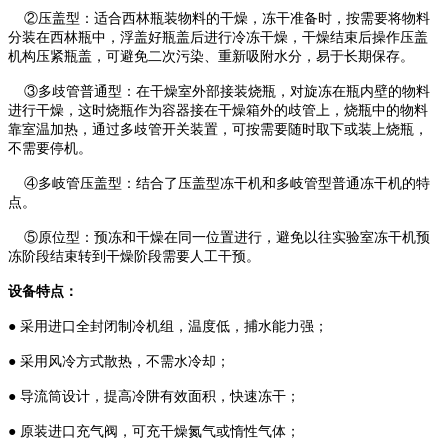
②压盖型：适合西林瓶装物料的干燥，冻干准备时，按需要将物料
分装在西林瓶中，浮盖好瓶盖后进行冷冻干燥，干燥结束后操作压盖
机构压紧瓶盖，可避免二次污染、重新吸附水分，易于长期保存。
③多歧管普通型：在干燥室外部接装烧瓶，对旋冻在瓶内壁的物料
进行干燥，这时烧瓶作为容器接在干燥箱外的歧管上，烧瓶中的物料
靠室温加热，通过多歧管开关装置，可按需要随时取下或装上烧瓶，
不需要停机。
④多岐管压盖型：结合了压盖型冻干机和多岐管型普通冻干机的特
点。
⑤原位型：预冻和干燥在同一位置进行，避免以往实验室冻干机预
冻阶段结束转到干燥阶段需要人工干预。
设备特点：
● 采用进口全封闭制冷机组，温度低，捕水能力强；
● 采用风冷方式散热，不需水冷却；
● 导流筒设计，提高冷阱有效面积，快速冻干；
● 原装进口充气阀，可充干燥氮气或惰性气体；