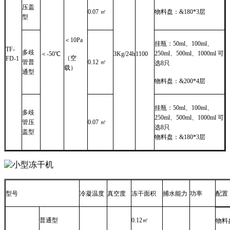
压盖
0.07 ㎡
物料盘：&180*3层
型
＜10Pa
挂瓶：50ml、100ml、
TF-
多歧
250ml、500ml、1000ml 可
＜-50℃
3Kg/24h
1100
（空
FD-1
管普
0.12 ㎡
选8只
载）
通型
物料盘：&200*4层
挂瓶：50ml、100ml、
多歧
250ml、500ml、1000ml 可
管压
0.07 ㎡
选8只
盖型
物料盘：&180*3层
型号
冷凝温度
真空度
冻干面积
捕水能力
功率
配置
普通型
0.12㎡
物料盘