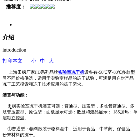
推荐度：
介绍
introduction
打印本文
小
中
大
上海田枫厂家FD系列品牌
实验室冻干机
设备有-50℃至-80℃多款型
号不同价格供选，适用于实验室样品的冻干试验，可满足用户对产品
冻干工艺摸索和冻干技术应用的冻干需求。
装置与功能：
田枫实验室冻干机装置可选：普通型、压盖型，多歧管普通型、多
歧管压盖型、原位型；面板显示可选：数显和液晶显示； 18S加热：单
层独立控温。
①普通型：物料散装于物料盘中，适用于食品、中草药、保健品、
粉末材料的冻干。