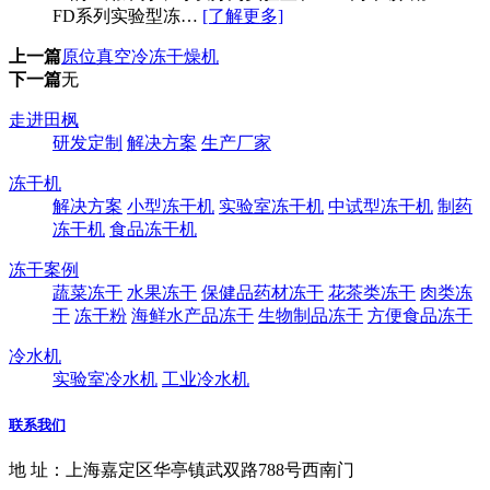
FD系列实验型冻…
[了解更多]
上一篇
原位真空冷冻干燥机
下一篇
无
走进田枫
研发定制
解决方案
生产厂家
冻干机
解决方案
小型冻干机
实验室冻干机
中试型冻干机
制药
冻干机
食品冻干机
冻干案例
蔬菜冻干
水果冻干
保健品药材冻干
花茶类冻干
肉类冻
干
冻干粉
海鲜水产品冻干
生物制品冻干
方便食品冻干
冷水机
实验室冷水机
工业冷水机
联系我们
地 址：上海嘉定区华亭镇武双路788号西南门