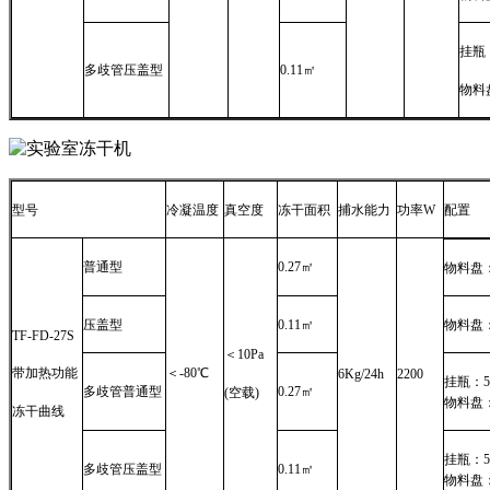
挂瓶：
多歧管压盖型
0.11㎡
物料盘
型号
冷凝温度
真空度
冻干面积
捕水能力
功率W
配置
普通型
0.27㎡
物料盘：
压盖型
0.11㎡
物料盘：
TF-FD-27S
＜10Pa
带加热功能
＜-80℃
6Kg/24h
2200
挂瓶：50
多歧管普通型
0.27㎡
(空载)
物料盘：
冻干曲线
挂瓶：50
多歧管压盖型
0.11㎡
物料盘：