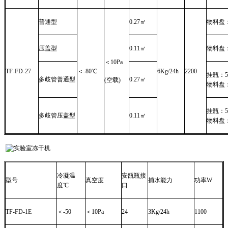
普通型
0.27㎡
物料盘：
压盖型
0.11㎡
物料盘：
＜10Pa
TF-FD-27
＜-80℃
6Kg/24h
2200
挂瓶：50
多歧管普通型
0.27㎡
(空载)
物料盘：
挂瓶：50
多歧管压盖型
0.11㎡
物料盘：
冷凝温
安瓿瓶接
型号
真空度
捕水能力
功率W
度℃
口
TF-FD-1E
＜-50
＜10Pa
24
3Kg/24h
1100