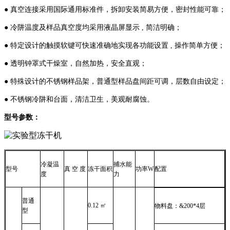
● 真空连接采用国际通用标准件，拆卸安装简易方便，密封性能可靠；
● 冷阱温度及样品真空度均采用液晶屏显示 , 简洁明确；
● 特定设计的触摸软键可快速准确地实现各功能设置 , 操作简单方便；
● 透明钟罩式干燥室，自然加热，安全直观；
● 特殊设计的不锈钢样品架，普通型样品盘间距可调，层数自由设定；
● 不锈钢冷阱和台面，清洁卫生，美观耐腐蚀。
型号参数：
冷凝温
捕水能
型号
真 空 度
冻干面积
功率W
配置
度
力
普通
0.12 ㎡
物料盘：&200*4层
型