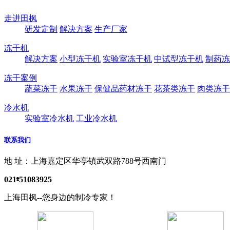
走进田枫
研发定制
解决方案
生产厂家
冻干机
解决方案
小型冻干机
实验室冻干机
中试型冻干机
制药冻
冻干案例
蔬菜冻干
水果冻干
保健品药材冻干
花茶类冻干
肉类冻干
冷水机
实验室冷水机
工业冷水机
联系我们
地 址：上海嘉定区华亭镇武双路788号西南门
021-51083925
上海田枫--您身边的制冷专家！