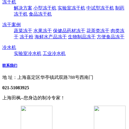
冻干机
解决方案
小型冻干机
实验室冻干机
中试型冻干机
制药
冻干机
食品冻干机
冻干案例
蔬菜冻干
水果冻干
保健品药材冻干
花茶类冻干
肉类冻
干
冻干粉
海鲜水产品冻干
生物制品冻干
方便食品冻干
冷水机
实验室冷水机
工业冷水机
联系我们
地 址：上海嘉定区华亭镇武双路788号西南门
021-51083925
上海田枫--您身边的制冷专家！