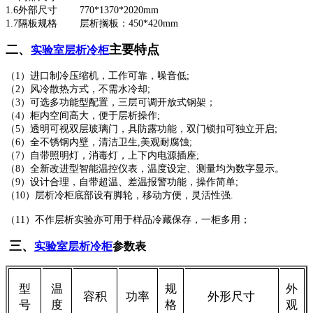
1.6外部尺寸 770*1370*2020mm
1.7隔板规格 层析搁板：450*420mm
二、
主要特点
实验室层析冷柜
（1）进口制冷压缩机，工作可靠，噪音低;
（2）风冷散热方式，不需水冷却;
（3）可选多功能型配置，三层可调开放式钢架；
（4）柜内空间高大，便于层析操作;
（5）透明可视双层玻璃门，具防露功能，双门锁扣可独立开启;
（6）全不锈钢内壁，清洁卫生,美观耐腐蚀;
（7）自带照明灯，消毒灯，上下内电源插座;
（8）全新改进型智能温控仪表，温度设定、测量均为数字显示。
（9）设计合理，自带超温、差温报警功能，操作简单;
（10）层析冷柜底部设有脚轮，移动方便，灵活性强.
（11）
不作层析实验亦可用于样品冷藏保存，一柜多用；
三、
实验室层析冷柜
参数表
型
温
规
外
容积
功率
外形尺寸
号
度
格
观