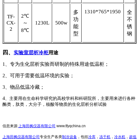
1310*765*1950
多
全
2℃
TF-
功
不
CX-
～
1230L
500w
能
锈
2
8℃
型
钢
四
、
实验室层析冷柜
用途
1、专为生化层析实验而研制的特殊用途低温柜；
2、可用于需要低温环境的实验；
3、物品低温冷藏；
4
、主要用在生命科学研究的高校学科和科研院所，主要用来进行各种
酶类，肽类，大分子，核酸等物质的生化层析分析试验
信息来源
:
上海田枫仪器有限公司
www.tfyqchina.cn
上海田枫仪器有限公司
专业生产各类
制冷设备
，包括
冷库
，
冻干机
，
冷水机
，
超低