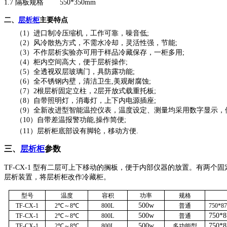
1.7 隔板规格 550*350mm
层析柜
二、
主要特点
（1）进口制冷压缩机，工作可靠，噪音低;
（2）风冷散热方式，不需水冷却，灵活性强，节能;
（3）不作层析实验亦可用于样品冷藏保存，一柜多用;
（4）柜内空间高大，便于层析操作;
（5）全透视双层玻璃门，具防露功能;
（6）全不锈钢内壁，清洁卫生,美观耐腐蚀;
（7）2根层析固定立柱，2层开放式载重托板;
（8）自带照明灯，消毒灯，上下内电源插座;
（9）全新改进型智能温控仪表，温度设定、测量均采用数字显示，
（10）自带差温报警功能,操作简便;
（11）层析柜底部设有脚轮，移动方便.
三
、
层析柜
参数
TF-CX-1 型有二层可上下移动的搁板，便于内部仪器的放置。有两个
层析装置，将层析柜改作冷藏柜。
型号
温度
容积
功率
规格
500w
TF-CX-1
2℃～8℃
800L
普通
750*8
500w
750*8
TF-CX-1
2℃～8℃
800L
普通
500w
750*8
TF-CX-1
2℃～8℃
800L
多功能型