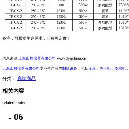
500w
750*8
TF-CX-1
2℃～8℃
800L
多功能型
TF-CX-2
2℃～8℃
1230L
500w
普通
1310*
1310*
TF-CX-2
2℃～8℃
1230L
500w
普通
1310*
TF-CX-2
2℃～8℃
1230L
500w
多功能型
1310*
TF-CX-2
2℃～8℃
1230L
500w
多功能型
备注：可根据用户需求，非标可定做！
信息来源
:
上海田枫仪器有限公司
www.tfyqchina.cn
上海田枫仪器有限公司
专业生产各类
制冷设备
，包括
冷库
，
冻干机
，
冷水机
分类：
高端商品
相关内容
relatedcontent
06