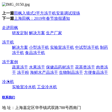
上一篇
田枫入墙式2平方冻干机安装调试现场
下一篇
上海田枫：2019年春节放假通知
走进田枫
研发定制
解决方案
生产厂家
冻干机
解决方案
小型冻干机
实验室冻干机
中试型冻干机
制药
冻干机
食品冻干机
冻干案例
蔬菜冻干
水果冻干
保健品药材冻干
花茶类冻干
肉类冻
干
冻干粉
海鲜水产品冻干
生物制品冻干
方便食品冻干
冷水机
实验室冷水机
工业冷水机
联系我们
地 址：上海嘉定区华亭镇武双路788号西南门