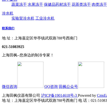
蔬菜冻干
水果冻干
保健品药材冻干
花茶类冻干
肉类冻干
冷水机
实验室冷水机
工业冷水机
联系我们
地 址：上海嘉定区华亭镇武双路788号西南门
021-51083925
上海田枫--您身边的制冷专家！
微信咨询
QQ咨询
田枫公众号
上海田枫仪器有限公司
沪ICP备19014618号-3
Powered by
CmsE
地 址：上海嘉定区华亭镇武双路788号西南门 电 话：021-51083925 传 真