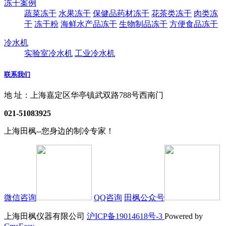
冻干案例
蔬菜冻干
水果冻干
保健品药材冻干
花茶类冻干
肉类冻
干
冻干粉
海鲜水产品冻干
生物制品冻干
方便食品冻干
冷水机
实验室冷水机
工业冷水机
联系我们
地 址：上海嘉定区华亭镇武双路788号西南门
021-51083925
上海田枫--您身边的制冷专家！
微信咨询
QQ咨询
田枫公众号
上海田枫仪器有限公司
沪ICP备19014618号-3
Powered by