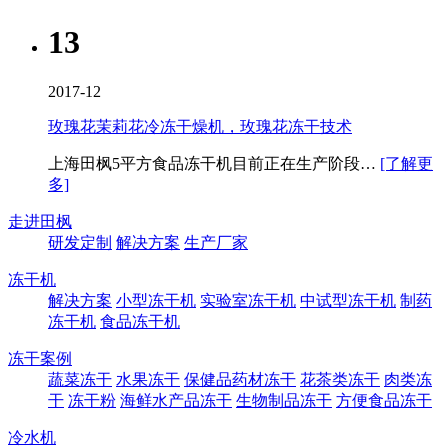
13
2017-12
玫瑰花茉莉花冷冻干燥机，玫瑰花冻干技术
上海田枫5平方食品冻干机​目前正在生产阶段…
[了解更
多]
走进田枫
研发定制
解决方案
生产厂家
冻干机
解决方案
小型冻干机
实验室冻干机
中试型冻干机
制药
冻干机
食品冻干机
冻干案例
蔬菜冻干
水果冻干
保健品药材冻干
花茶类冻干
肉类冻
干
冻干粉
海鲜水产品冻干
生物制品冻干
方便食品冻干
冷水机