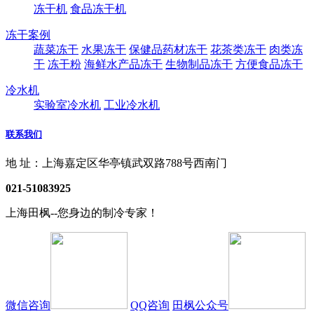
冻干机
食品冻干机
冻干案例
蔬菜冻干
水果冻干
保健品药材冻干
花茶类冻干
肉类冻
干
冻干粉
海鲜水产品冻干
生物制品冻干
方便食品冻干
冷水机
实验室冷水机
工业冷水机
联系我们
地 址：上海嘉定区华亭镇武双路788号西南门
021-51083925
上海田枫--您身边的制冷专家！
微信咨询
QQ咨询
田枫公众号