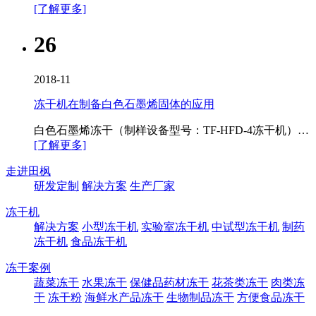
[了解更多]
26
2018-11
冻干机在制备白色石墨烯固体的应用
白色石墨烯冻干（制样设备型号：TF-HFD-4冻干机）…
[了解更多]
走进田枫
研发定制
解决方案
生产厂家
冻干机
解决方案
小型冻干机
实验室冻干机
中试型冻干机
制药
冻干机
食品冻干机
冻干案例
蔬菜冻干
水果冻干
保健品药材冻干
花茶类冻干
肉类冻
干
冻干粉
海鲜水产品冻干
生物制品冻干
方便食品冻干