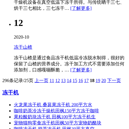
干燥机​设备在真空低温下冻干所得。与传统晒干三七、
烘干三七相比，三七冻干…
[了解更多]
12
2020-10
冻干山楂
冻干山楂是通过食品冻干机​低温冷冻脱水制得，很好的
保留了山楂的营养成分。冻干加工方式不需要添加任何
添加剂，口感嘎嘣酥脆，…
[了解更多]
296条记录/25页
上一页
11
12
13
14
15
16
17
18
19
20
下一页
冻干机
火龙果冻干机 桑葚果冻干机 200平方水
咖啡奶茶冷冻干燥机田枫150平方冻干咖啡
果粒酸奶块冻干机 田枫100平方冻干机生
宠物猫狗零食冻干机田枫50平方宠物奶酪块
咖啡冻干机 奶茶冻干机 田枫30平方真空