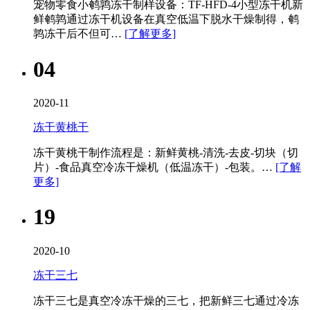
宠物零食小鹌鹑冻干制样设备：TF-HFD-4小型冻干机​新
鲜鹌鹑通过冻干机设备在真空低温下脱水干燥制得，鹌
鹑冻干后不但可…
[了解更多]
04
2020-11
冻干黄桃干
冻干黄桃干制作流程是：新鲜黄桃-清洗-去皮-切块（切
片）-食品真空冷冻干燥机​（低温冻干）-包装。…
[了解
更多]
19
2020-10
冻干三七
冻干三七是真空冷冻干燥的三七，把新鲜三七通过冷冻