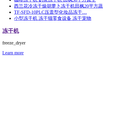
西兰花冷冻干燥胡萝卜冻干机田枫20平方蔬
TF-SFD-10PLC压盖型化妆品冻干…
小型冻干机 冻干猫零食设备 冻干宠物
冻干机
freeze_dryer
Learn more