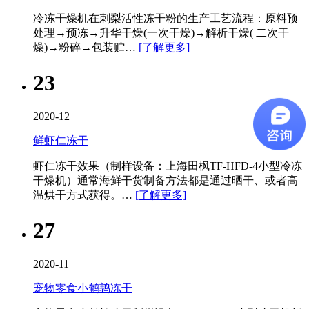
冷冻干燥机​在刺梨活性冻干粉的生产工艺流程：原料预
处理→预冻→升华干燥(一次干燥)→解析干燥( 二次干
燥)→粉碎→包装贮…
[了解更多]
23
2020-12
鲜虾仁冻干
虾仁冻干效果（制样设备：上海田枫TF-HFD-4小型冷冻
干燥机）通常海鲜干货制备方法都是通过晒干、或者高
温烘干方式获得。…
[了解更多]
27
2020-11
宠物零食小鹌鹑冻干