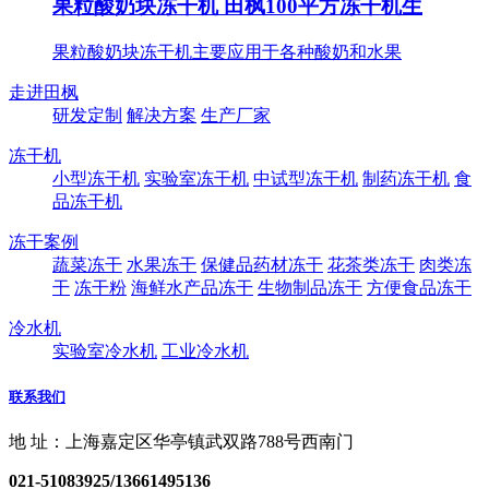
果粒酸奶块冻干机 田枫100平方冻干机生
果粒酸奶块冻干机主要应用于各种酸奶和水果
走进田枫
研发定制
解决方案
生产厂家
冻干机
小型冻干机
实验室冻干机
中试型冻干机
制药冻干机
食
品冻干机
冻干案例
蔬菜冻干
水果冻干
保健品药材冻干
花茶类冻干
肉类冻
干
冻干粉
海鲜水产品冻干
生物制品冻干
方便食品冻干
冷水机
实验室冷水机
工业冷水机
联系我们
地 址：上海嘉定区华亭镇武双路788号西南门
021-51083925/13661495136