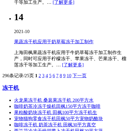
干等加工生产。…
[了解更多]
14
2021-10
果蔬冻干机应用于奶草莓冻干加工制作
上海田枫果蔬冻干机应用于牛奶草莓冻干加工制作生
产，同时可应用于柠檬冻干、苹果冻干、芒果冻干、榴
莲冻干等加工生产。…
[了解更多]
296条记录/25页
1
2
3
4
5
6
7
8
9
10
下一页
冻干机
火龙果冻干机 桑葚果冻干机 200平方水
咖啡奶茶冷冻干燥机田枫150平方冻干咖啡
果粒酸奶块冻干机 田枫100平方冻干机生
宠物猫狗零食冻干机田枫50平方宠物奶酪块
咖啡冻干机 奶茶冻干机 田枫30平方真空
西兰花冷冻干燥胡萝卜冻干机田枫20平方蔬