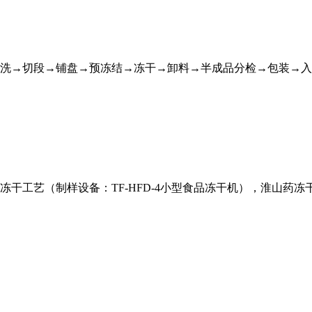
清洗→切段→铺盘→预冻结→冻干→卸料→半成品分检→包装→
干工艺（制样设备：TF-HFD-4小型食品冻干机​），淮山药冻