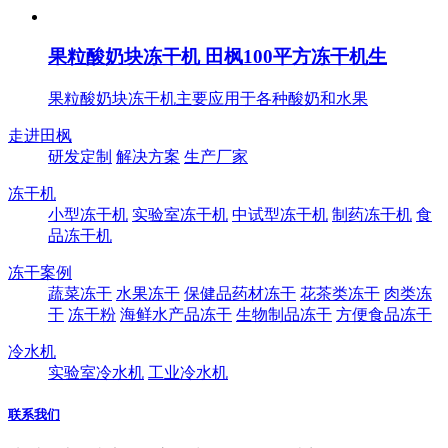
果粒酸奶块冻干机 田枫100平方冻干机生
果粒酸奶块冻干机主要应用于各种酸奶和水果
走进田枫
研发定制
解决方案
生产厂家
冻干机
小型冻干机
实验室冻干机
中试型冻干机
制药冻干机
食
品冻干机
冻干案例
蔬菜冻干
水果冻干
保健品药材冻干
花茶类冻干
肉类冻
干
冻干粉
海鲜水产品冻干
生物制品冻干
方便食品冻干
冷水机
实验室冷水机
工业冷水机
联系我们