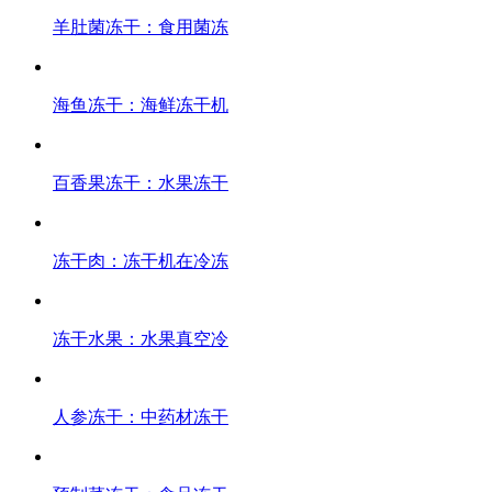
羊肚菌冻干：食用菌冻
海鱼冻干：海鲜冻干机
百香果冻干：水果冻干
冻干肉：冻干机在冷冻
冻干水果：水果真空冷
人参冻干：中药材冻干